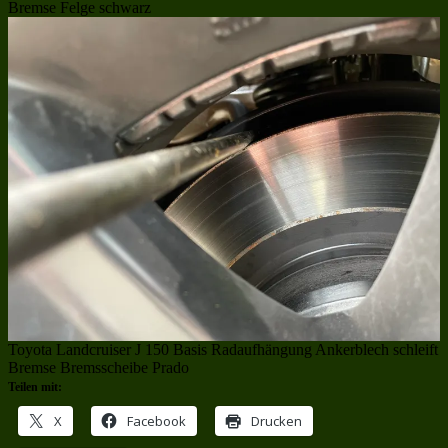
Bremse Felge schwarz
Toyota Landcruiser J 150 Basis Radaufhängung Ankerblech schleift
Bremse Bremsscheibe Prado
Teilen mit:
X
Facebook
Drucken