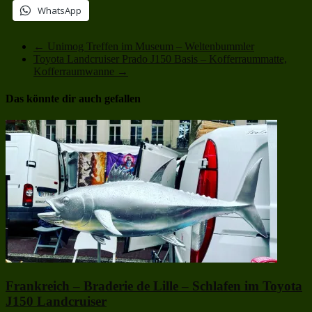
WhatsApp
←
Unimog Treffen im Museum – Weltenbummler
Toyota Landcruiser Prado J150 Basis – Kofferraummatte,
Kofferraumwanne
→
Das könnte dir auch gefallen
Frankreich – Braderie de Lille – Schlafen im Toyota
J150 Landcruiser