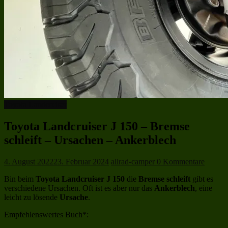
Toyota Landcruiser
Toyota Landcruiser J 150 – Bremse
schleift – Ursachen – Ankerblech
4. August 2022
23. Februar 2024
allrad-camper
0 Kommentare
Bin beim
Toyota Landcruiser J 150
die
Bremse schleift
gibt es
verschiedene Ursachen. Oft ist es aber nur das
Ankerblech
, eine
leicht zu lösende
Ursache
.
Empfehlenswertes Buch*: