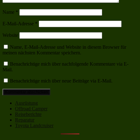
Name
*
E-Mail-Adresse
*
Website
Name, E-Mail-Adresse und Website in diesem Browser für
meinen nächsten Kommentar speichern.
Benachrichtige mich über nachfolgende Kommentare via E-
Mail.
Benachrichtige mich über neue Beiträge via E-Mail.
Ausrüstung
Offroad Camper
Reiseberichte
Reparatur
Toyota Landcruiser