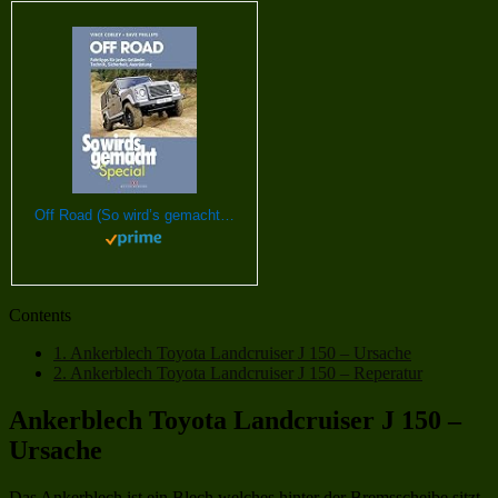
Off Road (So wird’s gemacht Special Band 5): Fahrtipps für jedes Gelände: Technik, Sicherheit, Ausrüstung
Contents
1.
Ankerblech Toyota Landcruiser J 150 – Ursache
2.
Ankerblech Toyota Landcruiser J 150 – Reperatur
Ankerblech Toyota Landcruiser J 150 –
Ursache
Das Ankerblech ist ein Blech welches hinter der Bremsscheibe sitzt