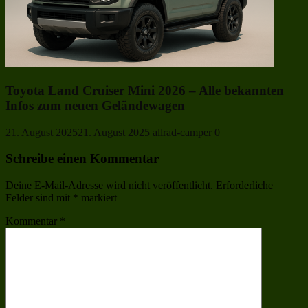
Toyota Land Cruiser Mini 2026 – Alle bekannten
Infos zum neuen Geländewagen
21. August 2025
21. August 2025
allrad-camper
0
Schreibe einen Kommentar
Deine E-Mail-Adresse wird nicht veröffentlicht.
Erforderliche
Felder sind mit
*
markiert
Kommentar
*