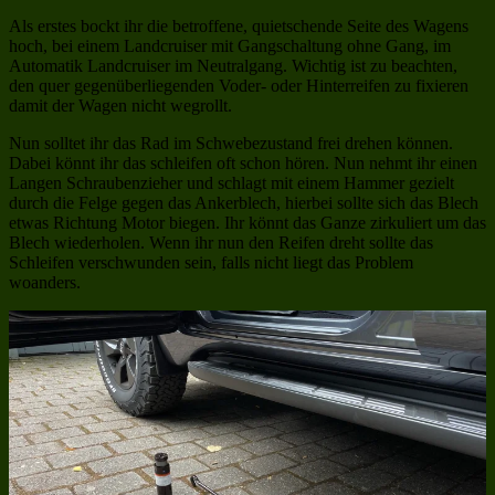
Als erstes bockt ihr die betroffene, quietschende Seite des Wagens
hoch, bei einem Landcruiser mit Gangschaltung ohne Gang, im
Automatik Landcruiser im Neutralgang. Wichtig ist zu beachten,
den quer gegenüberliegenden Voder- oder Hinterreifen zu fixieren
damit der Wagen nicht wegrollt.
Nun solltet ihr das Rad im Schwebezustand frei drehen können.
Dabei könnt ihr das schleifen oft schon hören. Nun nehmt ihr einen
Langen Schraubenzieher und schlagt mit einem Hammer gezielt
durch die Felge gegen das Ankerblech, hierbei sollte sich das Blech
etwas Richtung Motor biegen. Ihr könnt das Ganze zirkuliert um das
Blech wiederholen. Wenn ihr nun den Reifen dreht sollte das
Schleifen verschwunden sein, falls nicht liegt das Problem
woanders.