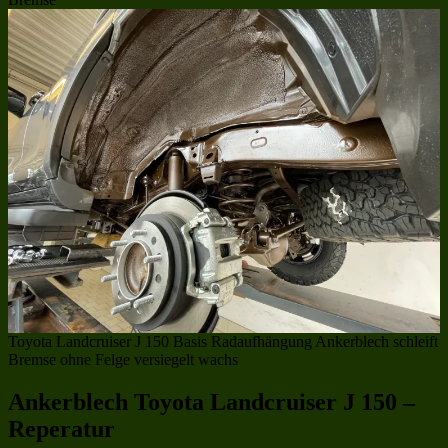
Toyota Landcruiser J 150 Basis Radaufhängung Ankerblech schleift
Bremse ohne Felge versiegelt wachs
Ankerblech Toyota Landcruiser J 150 –
Reperatur