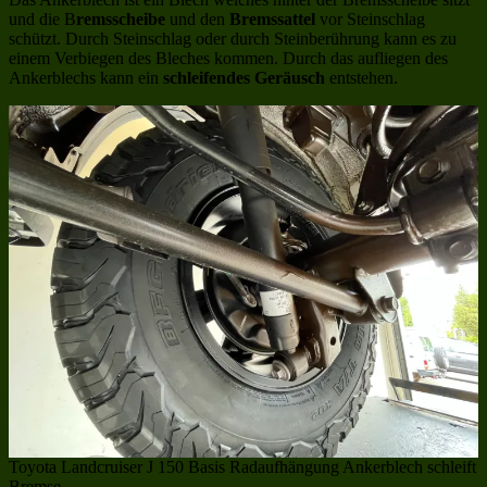
und die B
remsscheibe
und den
Bremssattel
vor Steinschlag
schützt. Durch Steinschlag oder durch Steinberührung kann es zu
einem Verbiegen des Bleches kommen. Durch das aufliegen des
Ankerblechs kann ein
schleifendes Geräusch
entstehen.
Toyota Landcruiser J 150 Basis Radaufhängung Ankerblech schleift
Bremse