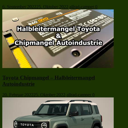
6. September 2022
25. Oktober 2022
allrad-camper
0
Toyota Chipmangel – Halbleitermangel
Autoindustrie
20. Februar 2022
25. Oktober 2022
allrad-camper
0